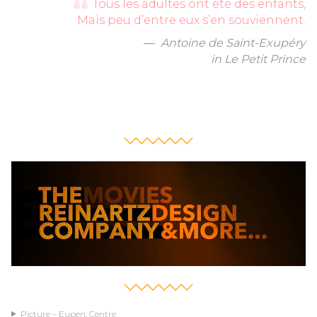
Tous les adultes ont été des enfants,
Mais peu d’entre eux s’en souviennent.
Antoine de Saint-Exupéry
in Le Petit Prince
Picture – Eupen, Centre